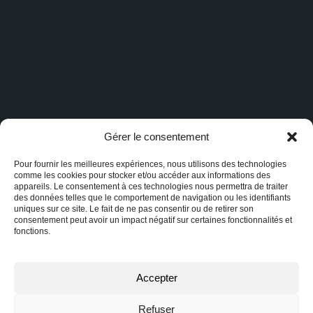
Gérer le consentement
Pourquoi le drainage est-il crucial au
Pour fournir les meilleures expériences, nous utilisons des technologies
comme les cookies pour stocker et/ou accéder aux informations des
Québec?
appareils. Le consentement à ces technologies nous permettra de traiter
des données telles que le comportement de navigation ou les identifiants
2026-02-23
uniques sur ce site. Le fait de ne pas consentir ou de retirer son
consentement peut avoir un impact négatif sur certaines fonctionnalités et
fonctions.
Les infiltrations d’eau peuvent causer de sérieux
dommages à une propriété résidentielle, allant de
la détérioration des matériaux de construction à la
Accepter
croissance de moisissures nuisibles à la santé. Au
Québec, où les conditions climatiques sont
Refuser