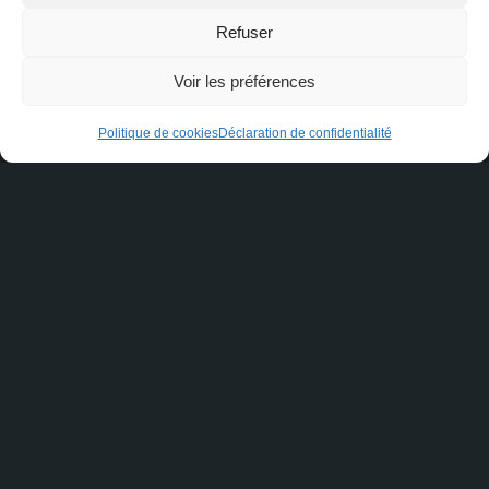
Refuser
Voir les préférences
Politique de cookies
Déclaration de confidentialité
Je consens à recevoir des courriels de marketing et de
service à la clientèle. Lire la
Politique de confidentialité et
les conditions de service
pour plus d'informations.