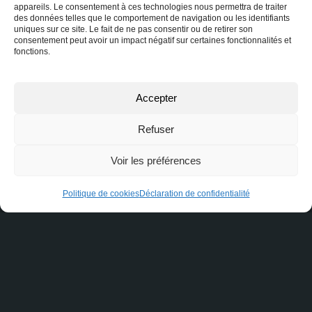
Investir dans des Quartiers en
appareils. Le consentement à ces technologies nous permettra de traiter
des données telles que le comportement de navigation ou les identifiants
Pleine Expansion
uniques sur ce site. Le fait de ne pas consentir ou de retirer son
consentement peut avoir un impact négatif sur certaines fonctionnalités et
fonctions.
Accepter
Qu’est-ce qu’une promesse
d’achat conditionnelle ?
Refuser
Voir les préférences
Politique de cookies
Déclaration de confidentialité
Qu’est-ce que la
préapprobation hypothécaire?
Vous avez des questions ?
Nous avons les réponses ! Remplissez ce formulaire et