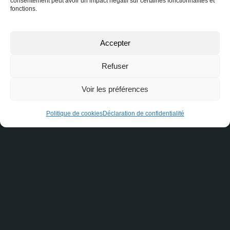
consentement peut avoir un impact négatif sur certaines fonctionnalités et
fonctions.
Courriel ou téléphone
Accepter
Message
Refuser
Voir les préférences
Politique de cookies
Déclaration de confidentialité
Je consens à recevoir des courriels de marketing et de
service à la clientèle. Lire la
Politique de confidentialité et
les conditions de service
pour plus d'informations.