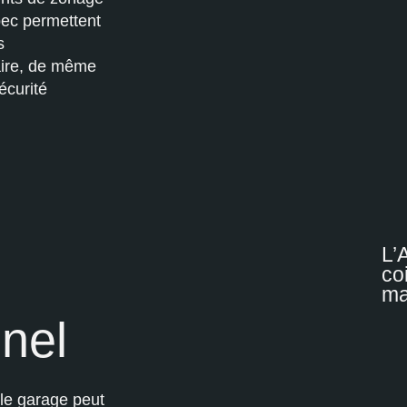
bec permettent
s
aire, de même
écurité
L’
co
ma
nel
 le garage peut