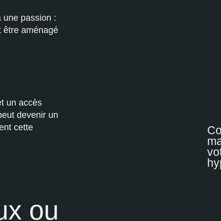
à une passion :
ut être aménagé
et un accès
 peut devenir un
ent cette
Co
ma
vo
hy
ux ou