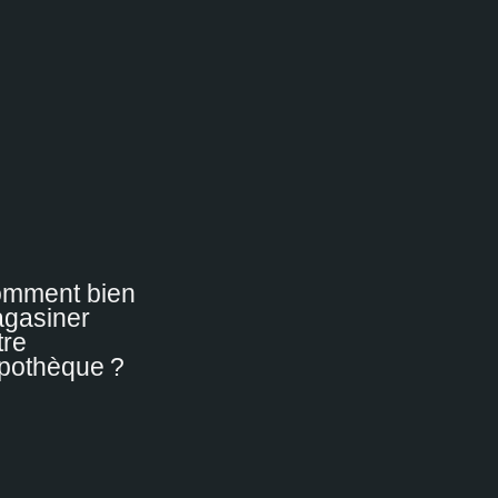
mment bien
gasiner
tre
pothèque ?