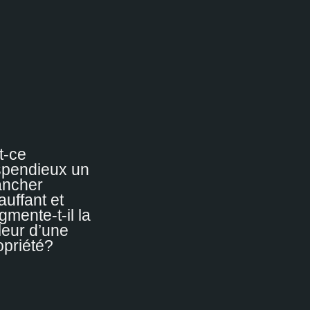
t-ce
spendieux un
ancher
auffant et
gmente-t-il la
leur d’une
opriété?