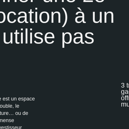
ocation) à un
utilise pas
3 
ga
of
e est un espace
mu
ouble, le
oiture… ou de
mmense
vestisseur