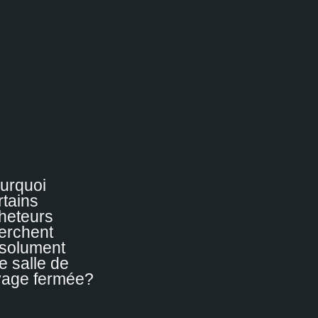
urquoi
rtains
heteurs
erchent
solument
e salle de
vage fermée?