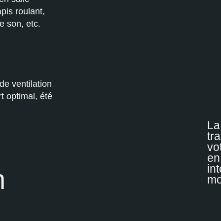
pis roulant,
e son, etc.
e ventilation
rt optimal, été
La
tr
vo
en
int
n
mo