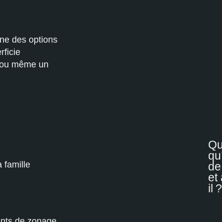
l
une des options
rficie
½ ou même un
Qu
qu
 famille
de
et
il 
ments de zonage