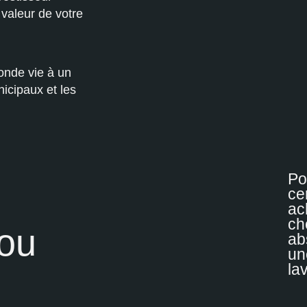
 valeur de votre
onde vie à un
nicipaux et les
Po
ce
ac
ch
 ou
ab
un
la