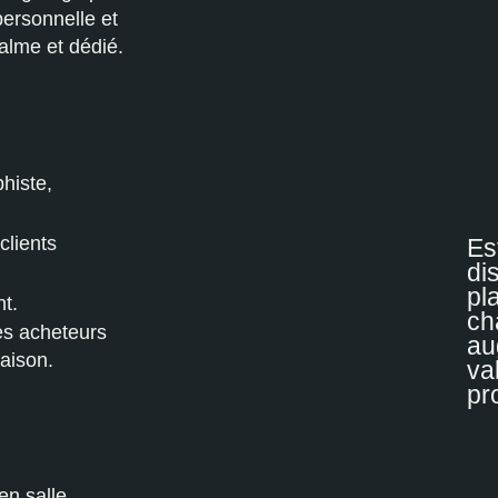
personnelle et
alme et dédié.
histe,
clients
Es
di
pl
t.
ch
es acheteurs
au
maison.
va
pr
en salle