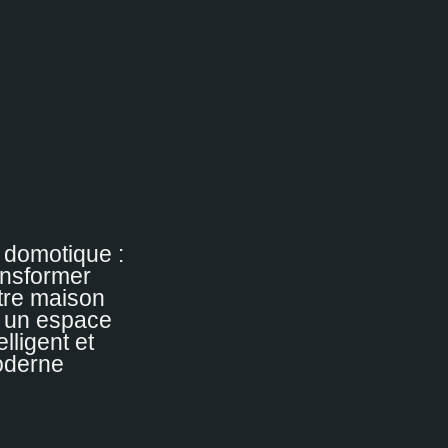
 domotique :
ansformer
tre maison
 un espace
elligent et
derne