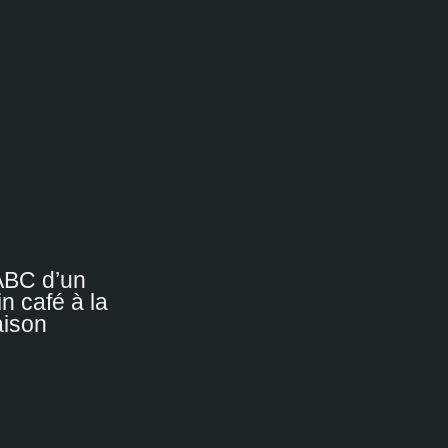
ABC d’un
in café à la
ison