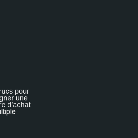
trucs pour
gner une
fre d’achat
ltiple