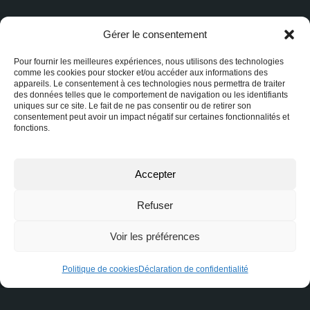
Gérer le consentement
Pour fournir les meilleures expériences, nous utilisons des technologies
Trucs et astuces pour bien
comme les cookies pour stocker et/ou accéder aux informations des
gérer ses immeubles
appareils. Le consentement à ces technologies nous permettra de traiter
des données telles que le comportement de navigation ou les identifiants
multilogements pour avoir des
uniques sur ce site. Le fait de ne pas consentir ou de retirer son
locataires qui restent
consentement peut avoir un impact négatif sur certaines fonctionnalités et
longtemps!
fonctions.
Accepter
Qu’est-ce que la consolidation
Refuser
de dettes par prêt
hypothécaire?
Voir les préférences
Politique de cookies
Déclaration de confidentialité
L’impact de la technologie sur