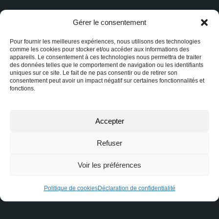
Gérer le consentement
Qu’est-ce que la
préapprobation hypothécaire?
Pour fournir les meilleures expériences, nous utilisons des technologies
comme les cookies pour stocker et/ou accéder aux informations des
appareils. Le consentement à ces technologies nous permettra de traiter
des données telles que le comportement de navigation ou les identifiants
uniques sur ce site. Le fait de ne pas consentir ou de retirer son
consentement peut avoir un impact négatif sur certaines fonctionnalités et
fonctions.
Marché immobilier 2025 : le
retour de la surenchère au
Québec
Accepter
Refuser
Comment réussir son
Voir les préférences
déménagement sans rien
oublier ?
Politique de cookies
Déclaration de confidentialité