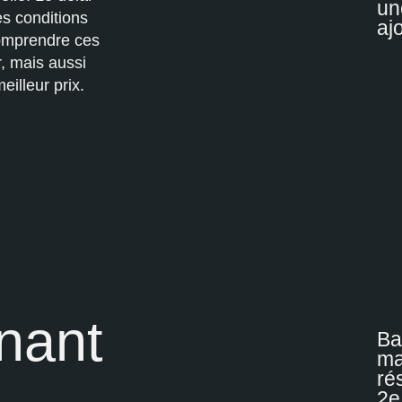
un
es conditions
aj
Comprendre ces
, mais aussi
illeur prix.
inant
Ba
ma
ré
2e