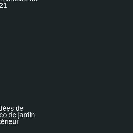
21
idées de
co de jardin
térieur