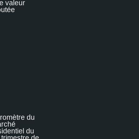
e valeur
outée
romètre du
rché
sidentiel du
 trimestre de