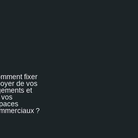
mment fixer
 loyer de vos
gements et
 vos
paces
mmerciaux ?