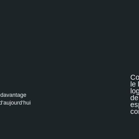
Co
le
lo
e davantage
de
d’aujourd’hui
es
co