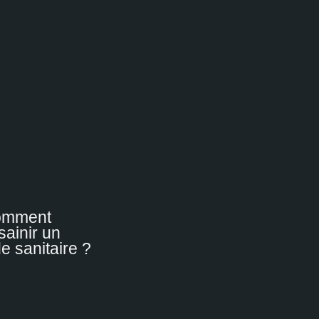
omment
sainir un
de sanitaire ?