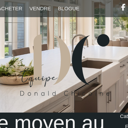
ACHETER
VENDRE
BLOGUE
te moyen au
Cat
F