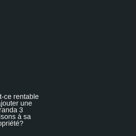
t-ce rentable
ajouter une
randa 3
isons à sa
opriété?