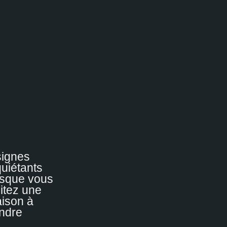
signes
quiétants
rsque vous
sitez une
ison à
ndre