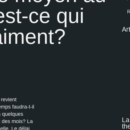
st-ce qui
R
raiment?
Art
 revient
ps faudra-t-il
n quelques
La
t des mois? La
th
elle. Le délai