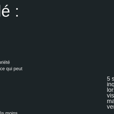
é :
priété
ce qui peut
5 
in
lo
vi
ma
ve
tés moins