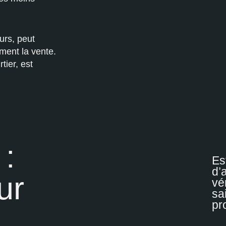
eurs, peut
ment la vente.
tier, est
:
Es
d’
ur
vé
sa
pr