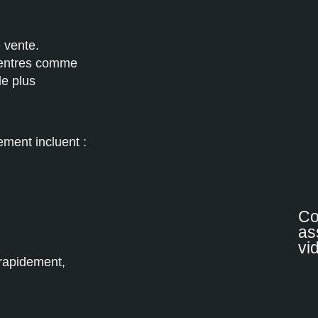
 vente.
centres comme
e plus
ement incluent :
C
as
vi
 rapidement,