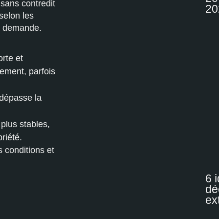
 sans contredit
20
selon les
la demande.
rte et
dement, parfois
e dépasse la
plus stables,
riété.
 conditions et
6 
dé
ex