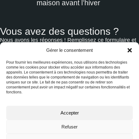
maison avant l’hiver
Vous avez des questions ?
Nous avons les réponses ! Remplissez ce formulaire et
notre équipe se fera un plaisir de vous recontacter
Gérer le consentement
rapidement. Ne laissez pas vos interrogations en
Pour fournir les meilleures expériences, nous utilisons des technologies
suspens, engagez la conversation dès maintenant !
comme les cookies pour stocker et/ou accéder aux informations des
appareils. Le consentement à ces technologies nous permettra de traiter
des données telles que le comportement de navigation ou les identifiants
uniques sur ce site. Le fait de ne pas consentir ou de retirer son
Nom
consentement peut avoir un impact négatif sur certaines fonctionnalités et
fonctions.
Accepter
Courriel ou téléphone
Refuser