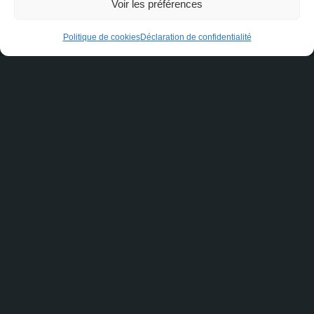
Message
Voir les préférences
Politique de cookies
Déclaration de confidentialité
Je consens à recevoir des courriels de marketing et de
service à la clientèle. Lire la
Politique de confidentialité et
les conditions de service
pour plus d'informations.