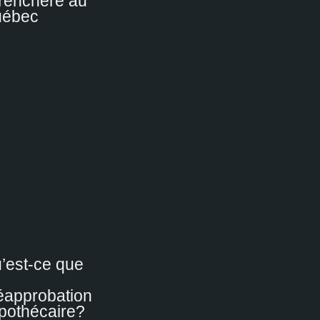
renchère au
ébec
’est-ce que
éapprobation
pothécaire?