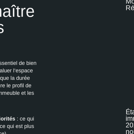
Mo
aître
Ré
s
ssentiel de bien
valuer l’espace
i que la durée
e le profil de
immeuble et les
Ét
im
iorités
: ce qui
20
ce qui est plus
no
ce).