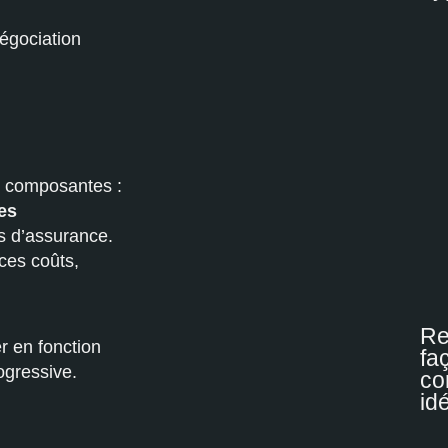
égociation
s composantes :
es
is d’assurance.
 ces coûts,
Re
r en fonction
fa
ogressive.
co
id