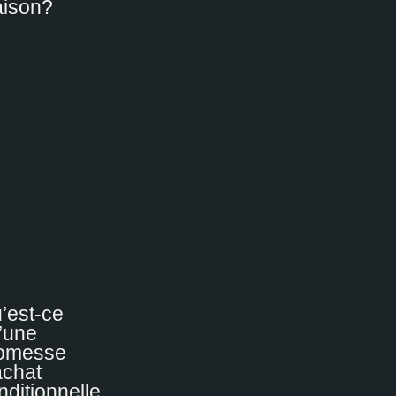
ison?
’est-ce
’une
omesse
achat
nditionnelle