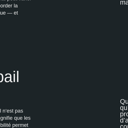
ma
order la
que — et
ail
Qu
qu
l n’est pas
pr
ignifie que les
d’
ibilité permet
co