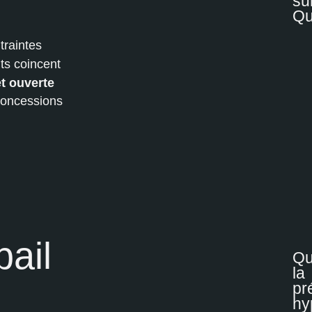
su
Qu
traintes
ts coincent
t ouverte
 concessions
bail
Qu
la
pr
hy