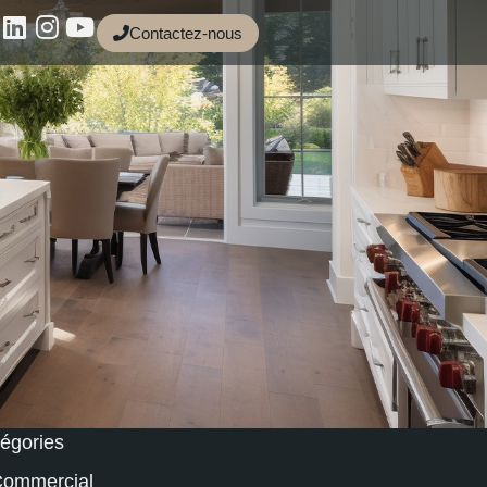
Contactez-nous
égories
ommercial