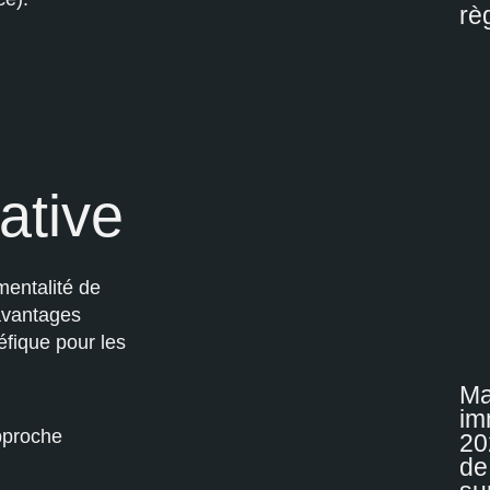
rè
ative
entalité de
’avantages
éfique pour les
Ma
im
pproche
20
de