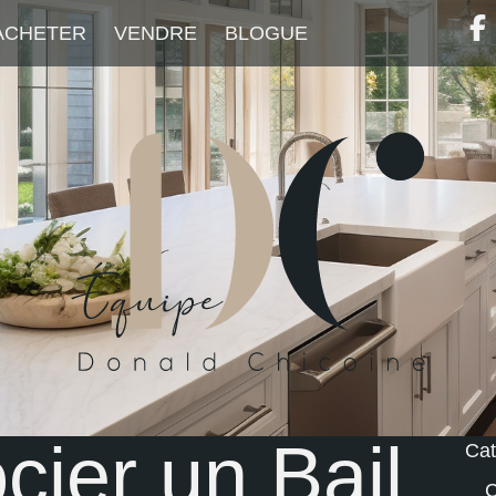
ACHETER
VENDRE
BLOGUE
cier un Bail
Cat
C