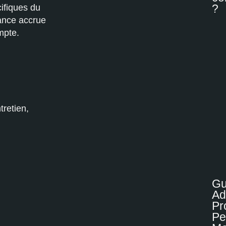
cifiques du
?
lance accrue
mpte.
tretien,
Gu
Ad
Pr
Pe