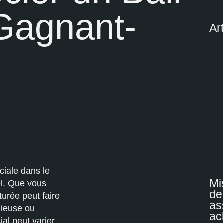
Gagnant-
Art
ciale dans le
Mi
el. Que vous
de
turée peut faire
as
nieuse ou
ac
al peut varier