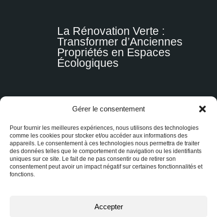
La Rénovation Verte :
Transformer d’Anciennes
Propriétés en Espaces
Écologiques
La tendance du downsizing :
Gérer le consentement
Pourquoi de plus en plus de
Pour fournir les meilleures expériences, nous utilisons des technologies
Québécois optent pour une
comme les cookies pour stocker et/ou accéder aux informations des
vie plus simple
appareils. Le consentement à ces technologies nous permettra de traiter
des données telles que le comportement de navigation ou les identifiants
uniques sur ce site. Le fait de ne pas consentir ou de retirer son
consentement peut avoir un impact négatif sur certaines fonctionnalités et
fonctions.
Mise de fonds de 5%: est-ce
assez pour acheter une
Accepter
maison?