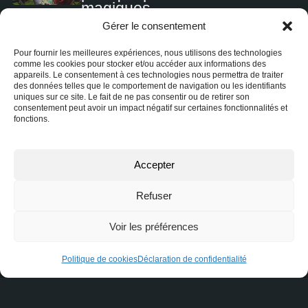
magiques
Gérer le consentement
Pour fournir les meilleures expériences, nous utilisons des technologies
comme les cookies pour stocker et/ou accéder aux informations des
L’Immobilier Commercial et le
appareils. Le consentement à ces technologies nous permettra de traiter
des données telles que le comportement de navigation ou les identifiants
Défi de l’Innovation
uniques sur ce site. Le fait de ne pas consentir ou de retirer son
consentement peut avoir un impact négatif sur certaines fonctionnalités et
fonctions.
Accepter
Qu’est-ce qu’une maison en
reprise de finance, est-ce
Refuser
avantageux, où les trouver ?
Voir les préférences
Politique de cookies
Déclaration de confidentialité
Est-ce avantageux de
rembourser son hypothèque
rapidement ?