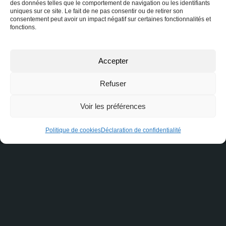
rapidement. Ne laissez pas vos interrogations en
des données telles que le comportement de navigation ou les identifiants
uniques sur ce site. Le fait de ne pas consentir ou de retirer son
suspens, engagez la conversation dès maintenant !
consentement peut avoir un impact négatif sur certaines fonctionnalités et
fonctions.
Nom
Accepter
Refuser
Courriel ou téléphone
Voir les préférences
Politique de cookies
Déclaration de confidentialité
Message