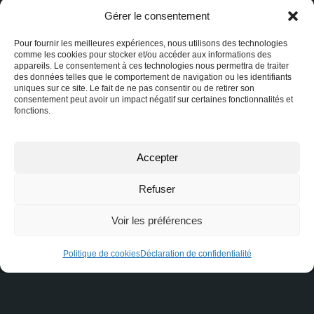
Nom
Gérer le consentement
Pour fournir les meilleures expériences, nous utilisons des technologies
comme les cookies pour stocker et/ou accéder aux informations des
Courriel ou téléphone
appareils. Le consentement à ces technologies nous permettra de traiter
des données telles que le comportement de navigation ou les identifiants
uniques sur ce site. Le fait de ne pas consentir ou de retirer son
consentement peut avoir un impact négatif sur certaines fonctionnalités et
fonctions.
Message
Accepter
Refuser
Voir les préférences
Politique de cookies
Déclaration de confidentialité
Je consens à recevoir des courriels de marketing et de
service à la clientèle. Lire la
Politique de confidentialité et
les conditions de service
pour plus d'informations.