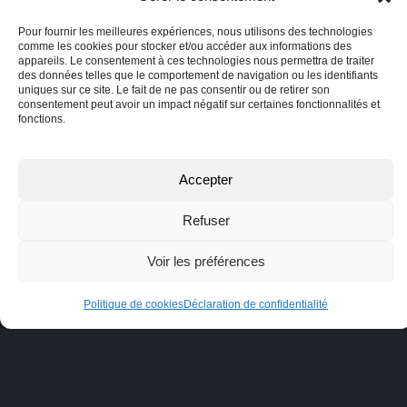
notre équipe se fera un plaisir de vous recontacter
rapidement. Ne laissez pas vos interrogations en
Pour fournir les meilleures expériences, nous utilisons des technologies
comme les cookies pour stocker et/ou accéder aux informations des
suspens, engagez la conversation dès maintenant !
appareils. Le consentement à ces technologies nous permettra de traiter
des données telles que le comportement de navigation ou les identifiants
uniques sur ce site. Le fait de ne pas consentir ou de retirer son
consentement peut avoir un impact négatif sur certaines fonctionnalités et
fonctions.
Nom
Accepter
Courriel ou téléphone
Refuser
Voir les préférences
Message
Politique de cookies
Déclaration de confidentialité