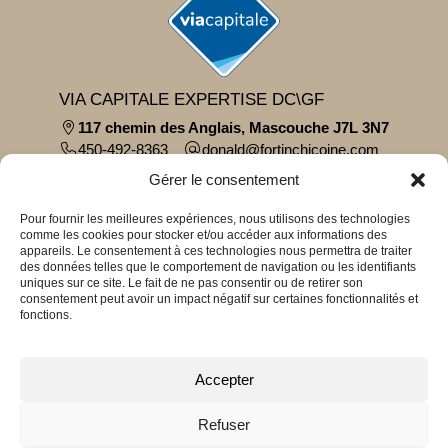
VIA CAPITALE EXPERTISE DC\GF
117 chemin des Anglais, Mascouche J7L 3N7
450-492-8363
moc.eniocihcnitrof@dlanod
Parcourir le contenu...
Gérer le consentement
À propos
Pour fournir les meilleures expériences, nous utilisons des technologies
Témoignages
comme les cookies pour stocker et/ou accéder aux informations des
Propriétés
appareils. Le consentement à ces technologies nous permettra de traiter
Acheter
des données telles que le comportement de navigation ou les identifiants
uniques sur ce site. Le fait de ne pas consentir ou de retirer son
Vendre
consentement peut avoir un impact négatif sur certaines fonctionnalités et
Blogue
fonctions.
Explorer les propriétés
Accepter
Par catégories
Par régions
Refuser