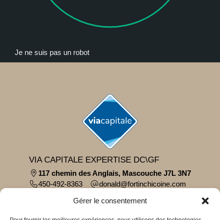
Je ne suis pas un robot
VIA CAPITALE EXPERTISE DC\GF
117 chemin des Anglais, Mascouche J7L 3N7
450-492-8363
moc.eniocihcnitrof@dlanod
Parcourir le contenu...
Gérer le consentement
À propos
Pour fournir les meilleures expériences, nous utilisons des technologies