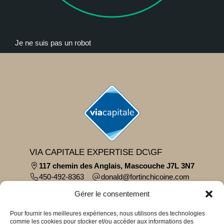
Je ne suis pas un robot
VIA CAPITALE EXPERTISE DC\GF
117 chemin des Anglais, Mascouche J7L 3N7
450-492-8363
moc.eniocihcnitrof@dlanod
Parcourir le contenu...
Gérer le consentement
À propos
Témoignages
Pour fournir les meilleures expériences, nous utilisons des technologies
comme les cookies pour stocker et/ou accéder aux informations des