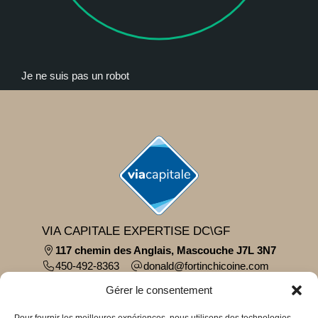
Je ne suis pas un robot
VIA CAPITALE EXPERTISE DC\GF
117 chemin des Anglais, Mascouche J7L 3N7
450-492-8363
moc.eniocihcnitrof@dlanod
Parcourir le contenu...
Gérer le consentement
À propos
Pour fournir les meilleures expériences, nous utilisons des technologies