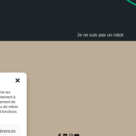
Je ne suis pas un robot
mme les
entement à
rtement de
u de retirer
 fonctions.
férences