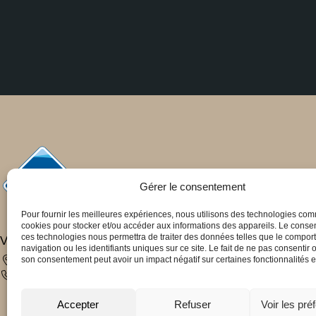
Gérer le consentement
Pour fournir les meilleures expériences, nous utilisons des technologies co
cookies pour stocker et/ou accéder aux informations des appareils. Le cons
ces technologies nous permettra de traiter des données telles que le compo
VIA CAPITALE EXPERTISE DC\GF
navigation ou les identifiants uniques sur ce site. Le fait de ne pas consentir o
117 chemin des Anglais, Mascouche J7L 3N7
son consentement peut avoir un impact négatif sur certaines fonctionnalités et
450-492-8363
moc.eniocihcnitrof@dlanod
Accepter
Refuser
Voir les pré