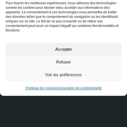
Pour fournir les meilleures expériences, nous utilisons des technologies
Comment Maximiser le Retour
comme les cookies pour stocker et/ou accéder aux informations des
sur Investissement en
appareils. Le consentement à ces technologies nous permettra de traiter
des données telles que le comportement de navigation ou les identifiants
Immobilier Commercial
uniques sur ce site. Le fait de ne pas consentir ou de retirer son
consentement peut avoir un impact négatif sur certaines fonctionnalités et
fonctions.
Exploiter le toit de sa bâtisse
Accepter
commerciale : transformer un
espace inutilisé en véritable
Refuser
atout immobilier
Voir les préférences
Politique de cookies
Déclaration de confidentialité
Les Facteurs Clés à
Considérer lors de
l’Investissement dans des
Propriétés Multifonctionnelles