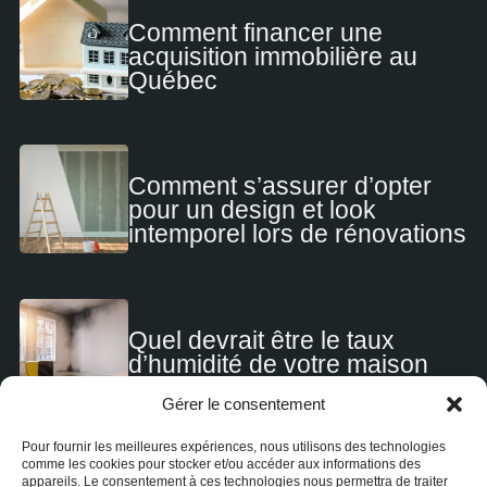
Comment financer une
acquisition immobilière au
Québec
Comment s’assurer d’opter
pour un design et look
intemporel lors de rénovations
Quel devrait être le taux
d’humidité de votre maison
Gérer le consentement
Pour fournir les meilleures expériences, nous utilisons des technologies
comme les cookies pour stocker et/ou accéder aux informations des
appareils. Le consentement à ces technologies nous permettra de traiter