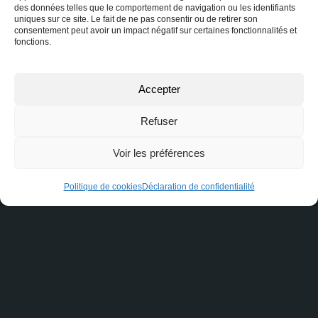
3 bonnes raisons de faire
des données telles que le comportement de navigation ou les identifiants
affaire avec un courtier
uniques sur ce site. Le fait de ne pas consentir ou de retirer son
immobilier
consentement peut avoir un impact négatif sur certaines fonctionnalités et
fonctions.
Vous avez des questions ?
Accepter
Nous avons les réponses ! Remplissez ce formulaire et
Refuser
notre équipe se fera un plaisir de vous recontacter
rapidement. Ne laissez pas vos interrogations en
Voir les préférences
suspens, engagez la conversation dès maintenant !
Politique de cookies
Déclaration de confidentialité
Nom
Courriel ou téléphone