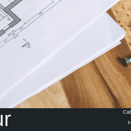
ur
Cat
H