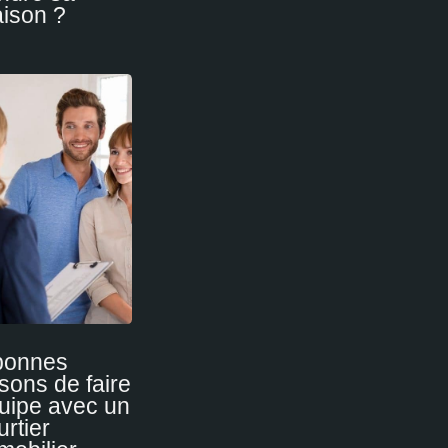
ison ?
bonnes
isons de faire
uipe avec un
urtier