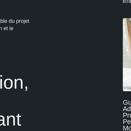
im
ble du projet
 et le
ion,
Gu
Ad
ant
Pr
Pe
Mo