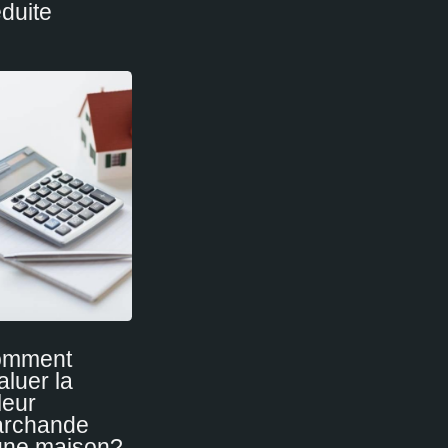
duite
omment
aluer la
leur
rchande
une maison?