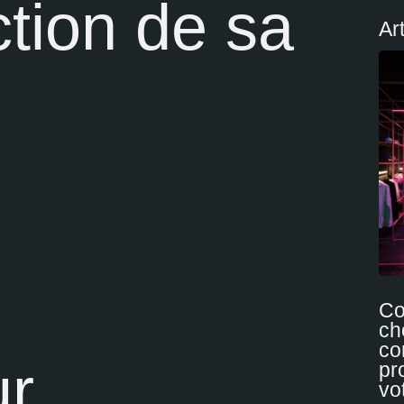
ction de sa
Art
C
ch
co
ur
pr
vo