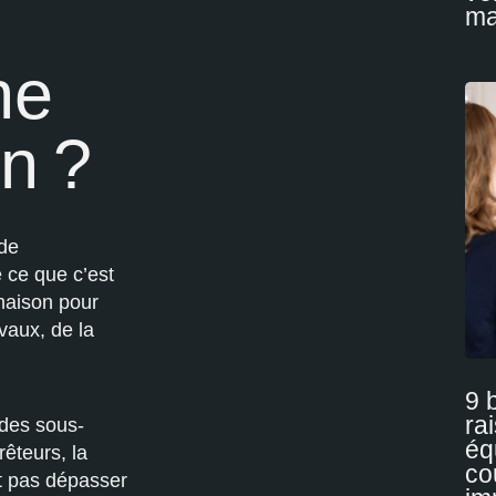
ma
ne
n ?
 de
e ce que c’est
 maison pour
vaux, de la
9 
ra
des sous-
éq
rêteurs, la
co
it pas dépasser