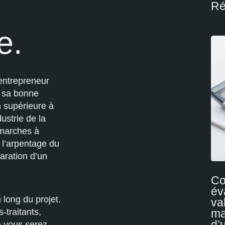
Ré
e.
 entrepreneur
t sa bonne
 supérieure à
ustrie de la
émarches à
 l’arpentage du
paration d’un
C
év
 long du projet.
va
-traitants,
ma
d’
ue vous serez