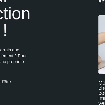
en
ction
!
terrain que
mément ? Pour
 une propriété
d’être
C
ch
co
im
ve