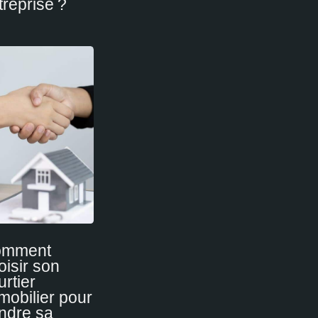
treprise ?
omment
oisir son
urtier
mobilier pour
ndre sa