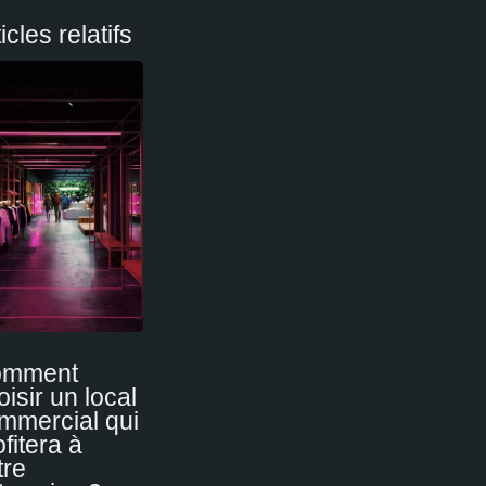
icles relatifs
omment
oisir un local
mmercial qui
ofitera à
tre